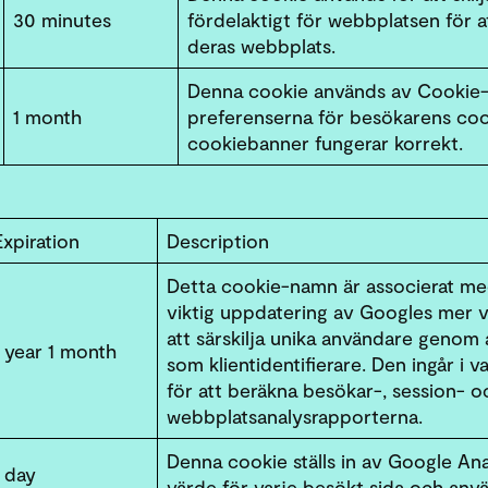
30 minutes
fördelaktigt för webbplatsen för 
deras webbplats.
Denna cookie används av Cookie-
1 month
preferenserna för besökarens coo
cookiebanner fungerar korrekt.
Expiration
Description
Detta cookie-namn är associerat med
viktig uppdatering av Googles mer v
att särskilja unika användare genom 
1 year 1 month
som klientidentifierare. Den ingår i
för att beräkna besökar-, session- 
webbplatsanalysrapporterna.
Denna cookie ställs in av Google Ana
1 day
värde för varje besökt sida och anvä