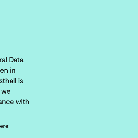
al Data
en in
thall is
d we
ance with
ere: