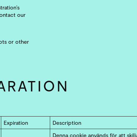
ration’s
contact our
pts or other
ARATION
Expiration
Description
Denna cookie används för att skil