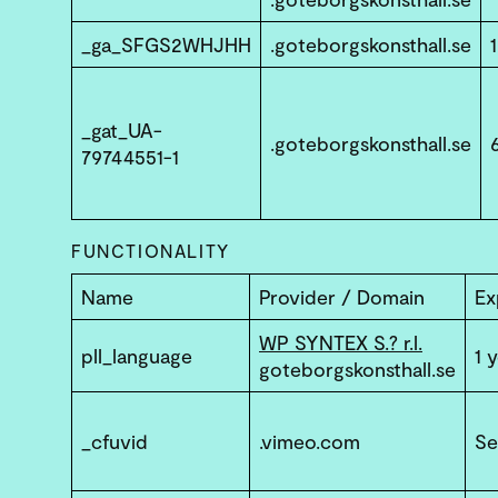
_ga_SFGS2WHJHH
.goteborgskonsthall.se
_gat_UA-
.goteborgskonsthall.se
79744551-1
FUNCTIONALITY
Name
Provider / Domain
Ex
WP SYNTEX S.? r.l.
pll_language
1 
goteborgskonsthall.se
_cfuvid
.vimeo.com
Se