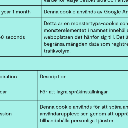
1 year 1 month
Denna cookie används av Google Analy
Detta är en mönstertyps-cookie som h
mönsterelementet i namnet innehåller
60 seconds
webbplatsen det hänför sig till. Det
begränsa mängden data som registr
trafikvolym.
piration
Description
year
För att lagra språkinställningar.
Denna cookie används för att spåra an
ssion
användarupplevelsen genom att upprät
tillhandahålla personliga tjänster.