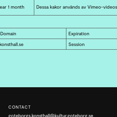
year 1 month
Dessa kakor används av Vimeo-videos
/ Domain
Expiration
onsthall.se
Session
CONTACT
goteborgs.konsthall@kultur.goteborg.se