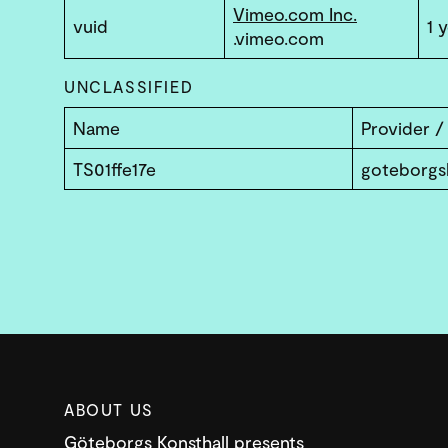
Vimeo.com Inc.
vuid
1 
.vimeo.com
UNCLASSIFIED
Name
Provider 
TS01ffe17e
goteborgsk
ABOUT US
Göteborgs Konsthall presents