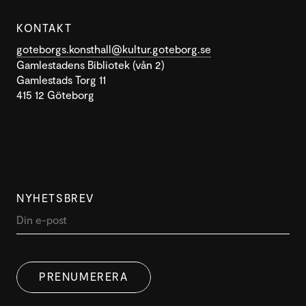
KONTAKT
goteborgs.konsthall@kultur.goteborg.se
Gamlestadens Bibliotek (vån 2)
Gamlestads Torg 11
415 12 Göteborg
NYHETSBREV
DENNA WEBBPLATS ANVÄNDER
SWEDISH
COOKIES
PRENUMERERA
ENGLISH
Denna webbplats använder cookies för att förbättra