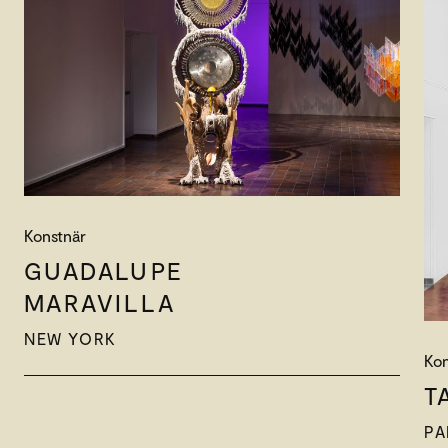
Konstnär
GUADALUPE
MARAVILLA
NEW YORK
Kon
T
PA