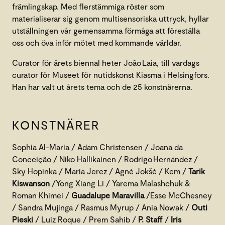
främlingskap. Med flerstämmiga röster som
materialiserar sig genom multisensoriska uttryck, hyllar
utställningen vår gemensamma förmåga att föreställa
oss och öva inför mötet med kommande världar.
Curator för årets biennal heter João Laia, till vardags
curator för Museet för nutidskonst Kiasma i Helsingfors.
Han har valt ut årets tema och de 25 konstnärerna.
KONSTNÄRER
Sophia Al-Maria / Adam Christensen / Joana da
Conceição / Niko Hallikainen / Rodrigo Hernández /
Sky Hopinka / Maria Jerez / Agnė Jokšė / Kem /
Tarik
Kiswanson
/Yong Xiang Li / Yarema Malashchuk &
Roman Khimei /
Guadalupe Maravilla
/Esse McChesney
/ Sandra Mujinga / Rasmus Myrup / Ania Nowak /
Outi
Pieski
/ Luiz Roque / Prem Sahib /
P. Staff
/
Iris