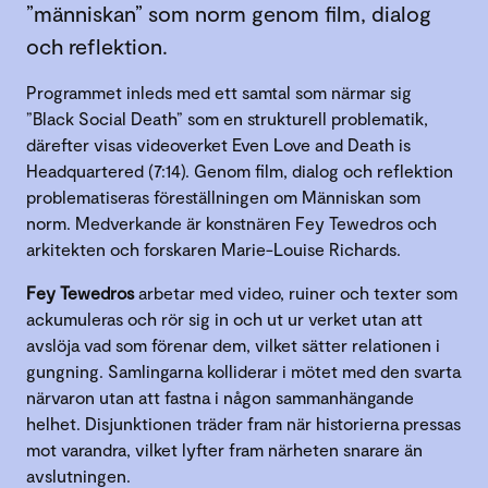
”människan” som norm genom film, dialog
och reflektion.
Programmet inleds med ett samtal som närmar sig
”Black Social Death” som en strukturell problematik,
därefter visas videoverket Even Love and Death is
Headquartered (7:14). Genom film, dialog och reflektion
problematiseras föreställningen om Människan som
norm. Medverkande är konstnären Fey Tewedros och
arkitekten och forskaren Marie-Louise Richards.
Fey Tewedros
arbetar med video, ruiner och texter som
ackumuleras och rör sig in och ut ur verket utan att
avslöja vad som förenar dem, vilket sätter relationen i
gungning. Samlingarna kolliderar i mötet med den svarta
närvaron utan att fastna i någon sammanhängande
helhet. Disjunktionen träder fram när historierna pressas
mot varandra, vilket lyfter fram närheten snarare än
avslutningen.