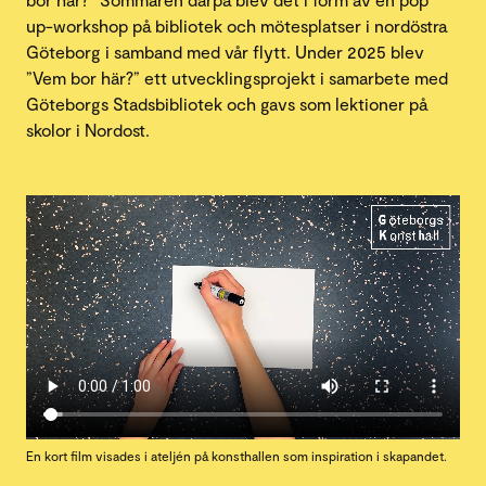
up-workshop på bibliotek och mötesplatser i nordöstra
Göteborg i samband med vår flytt. Under 2025 blev
”Vem bor här?” ett utvecklingsprojekt i samarbete med
Göteborgs Stadsbibliotek och gavs som lektioner på
skolor i Nordost.
En kort film visades i ateljén på konsthallen som inspiration i skapandet.