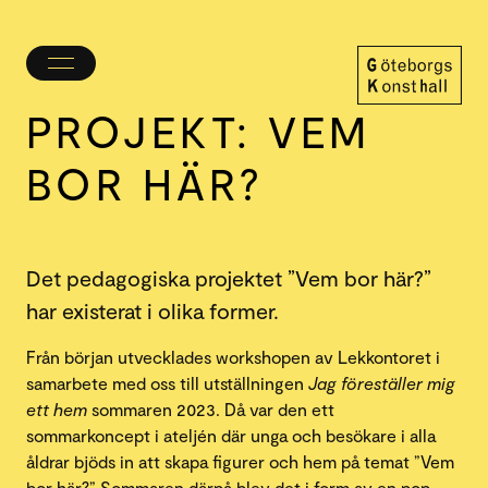
Öppna/stäng
meny
PROJEKT: VEM
Göteborgs
Konsthall
BOR HÄR?
Det pedagogiska projektet ”Vem bor här?”
har existerat i olika former.
Från början utvecklades workshopen av Lekkontoret i
samarbete med oss till utställningen
Jag föreställer mig
ett hem
sommaren 2023. Då var den ett
sommarkoncept i ateljén där unga och besökare i alla
åldrar bjöds in att skapa figurer och hem på temat ”Vem
bor här?” Sommaren därpå blev det i form av en pop