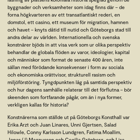
byggnader och verksamheter som idag finns där – de
forna högkvarteren av ett transatlantiskt rederi, en
domstol, ett casino, ett museum för migration, hamnen
och havet – knyts dåtid till nutid och Göteborgs stad till
andra delar av världen. Internationella och svenska
konstnärer bjöds in att visa verk som ur olika perspektiv
behandlar de globala flöden av varor, ideologier, kapital
och människor som format de senaste 400 åren, inte
sällan med förödande konsekvenser i form av sociala
och ekonomiska orättvisor, strukturell rasism och
miljöförstöring. Tyngdpunkten låg på samtida perspektiv
och hur dagens samhälle relaterar till det förflutna – bör
skeenden som fortfarande pågår, om än i nya former,
verkligen kallas för historia?
Konstnärerna som ställde ut på Göteborgs Konsthall var
Erika Arzt och Juan Linares, Unni Gjertsen, Salad
Hilowle, Conny Karlsson Lundgren, Fatima Moallim,
Jonas (J) Magnusson och Cecilia Grönberg, och Lisa