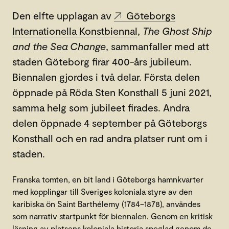
Den elfte upplagan av
Göteborgs
Internationella Konstbiennal
,
The Ghost Ship
and the Sea Change
, sammanfaller med att
staden Göteborg firar 400-års jubileum.
Biennalen gjordes i två delar. Första delen
öppnade på Röda Sten Konsthall 5 juni 2021,
samma helg som jubileet firades. Andra
delen öppnade 4 september på Göteborgs
Konsthall och en rad andra platser runt om i
staden.
Franska tomten, en bit land i Göteborgs hamnkvarter
med kopplingar till Sveriges koloniala styre av den
karibiska ön Saint Barthélemy (1784–1878), användes
som narrativ startpunkt för biennalen. Genom en kritisk
läsning av platsens koloniala historia speglad genom de