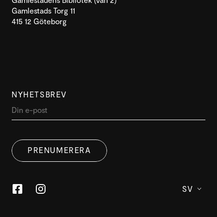
Gamlestads Torg 11
415 12 Göteborg
NYHETSBREV
DENNA WEBBPLATS ANVÄNDER
SWEDISH
COOKIES
PRENUMERERA
ENGLISH
Denna webbplats använder cookies för att förbättra
användarupplevelsen. Genom att använda vår
webbplats samtycker du till alla cookies i enlighet med
SV
vår cookiepolicy.
Läs mer