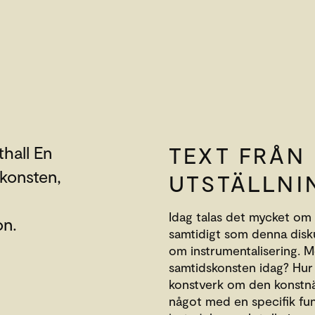
TEXT FRÅN
hall En
skonsten,
UTSTÄLLNI
Idag talas det mycket om 
on.
samtidigt som denna disku
om instrumentalisering. M
samtidskonsten idag? Hur 
konstverk om den konstnär
något med en specifik fu