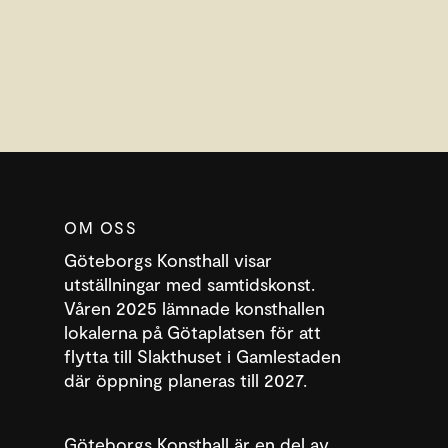
OM OSS
Göteborgs Konsthall visar
utställningar med samtidskonst.
Våren 2025 lämnade konsthallen
lokalerna på Götaplatsen för att
flytta till Slakthuset i Gamlestaden
där öppning planeras till 2027.
DENNA WEBBPLATS ANVÄNDER COOKIES
SWEDISH
Göteborgs Konsthall är en del av