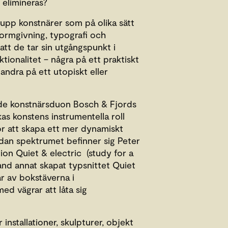
 elimineras?
rupp konstnärer som på olika sätt
ormgivning, typografi och
att de tar sin utgångspunkt i
tionalitet – några på ett praktiskt
 andra på ett utopiskt eller
e konstnärsduon Bosch & Fjords
as konstens instrumentella roll
för att skapa ett mer dynamiskt
sidan spektrumet befinner sig Peter
tion Quiet & electric (study for a
nd annat skapat typsnittet Quiet
år av bokstäverna i
d vägrar att låta sig
installationer, skulpturer, objekt