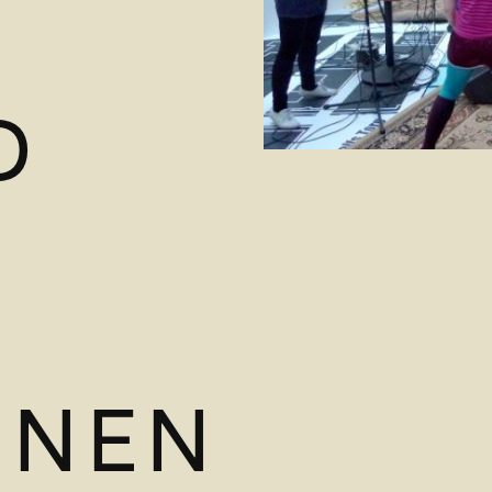
D
ONEN