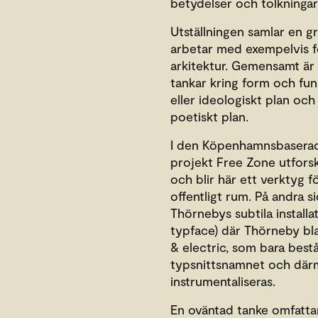
betydelser och tolkningar
Utställningen samlar en g
arbetar med exempelvis f
arkitektur. Gemensamt är 
tankar kring form och funk
eller ideologiskt plan och
poetiskt plan.
I den Köpenhamnsbaserad
projekt Free Zone utforsk
och blir här ett verktyg 
offentligt rum. På andra 
Thörnebys subtila installa
typface) där Thörneby bla
& electric, som bara best
typsnittsnamnet och därme
instrumentaliseras.
En oväntad tanke omfattar 