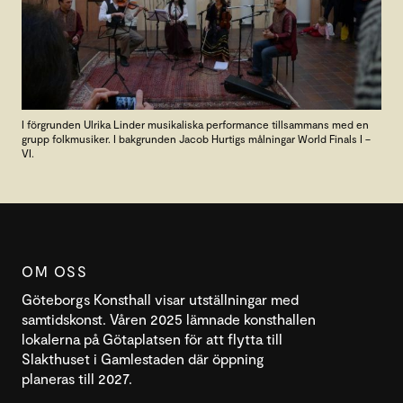
I förgrunden Ulrika Linder musikaliska performance tillsammans med en
grupp folkmusiker. I bakgrunden Jacob Hurtigs målningar World Finals I –
VI.
OM OSS
Göteborgs Konsthall visar utställningar med
samtidskonst. Våren 2025 lämnade konsthallen
lokalerna på Götaplatsen för att flytta till
Slakthuset i Gamlestaden där öppning
planeras till 2027.