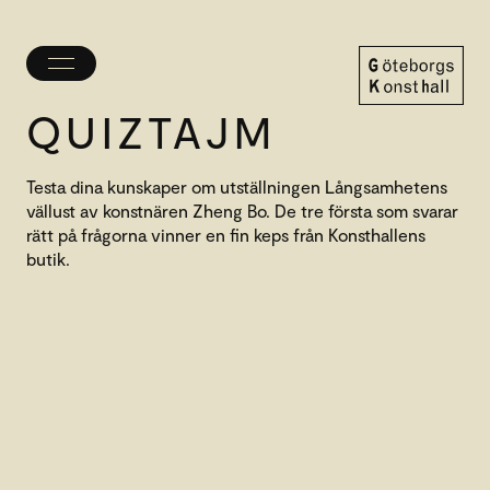
Öppna/stäng
meny
QUIZTAJM
Göteborgs
Konsthall
Testa dina kunskaper om utställningen Långsamhetens
vällust av konstnären Zheng Bo. De tre första som svarar
rätt på frågorna vinner en fin keps från Konsthallens
butik.