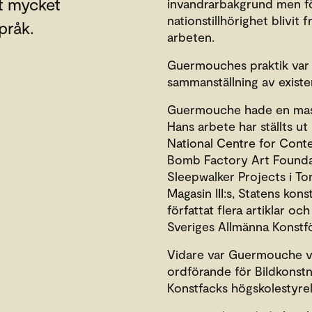
t mycket
invandrarbakgrund men föd
nationstillhörighet blivit
pråk.
arbeten.
Guermouches praktik var 
sammanställning av exister
Guermouche hade en mast
Hans arbete har ställts u
National Centre for Cont
Bomb Factory Art Foundat
Sleepwalker Projects i To
Magasin III:s, Statens ko
författat flera artiklar oc
Sveriges Allmänna Konstfö
Vidare var Guermouche vi
ordförande för Bildkonstn
Konstfacks högskolestyrel