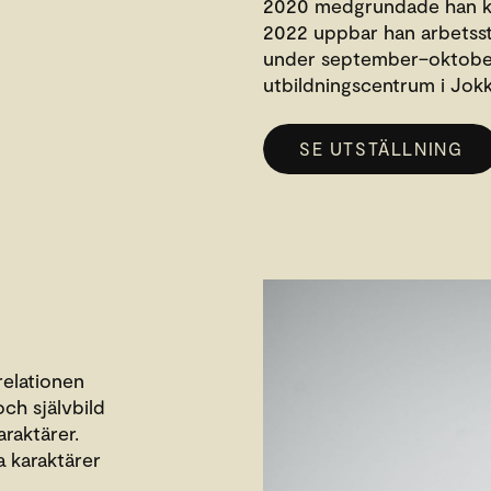
2020 medgrundade han k
2022 uppbar han arbetsst
under september–oktober 
utbildningscentrum i Jok
SE UTSTÄLLNING
relationen
och självbild
araktärer.
a karaktärer