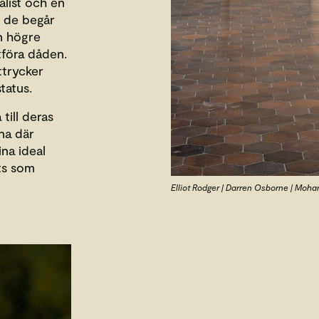
alist och en
t de begår
n högre
utföra dåden.
ttrycker
tatus.
till deras
na där
na ideal
ets som
Elliot Rodger | Darren Osborne | Moh