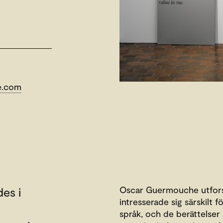
e.com
Oscar Guermouche utfors
es i
intresserade sig särskilt 
språk, och de berättelse