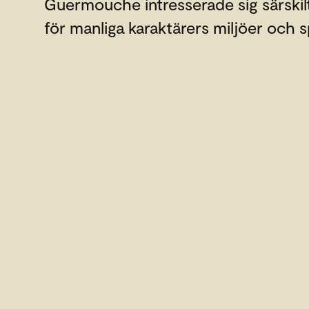
Guermouche intresserade sig särskil
för manliga karaktärers miljöer och s