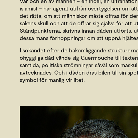
Var och en av männen – en incel, en ultranation
islamist – har agerat utifrån övertygelsen om at
det rätta, om att människor måste offras för de
sakens skull och att de offrar sig själva för att 
Ståndpunkterna, skrivna innan dåden utförts, u
dessa mäns förhoppningar om att uppnå hjältes
I sökandet efter de bakomliggande strukturerna 
ohyggliga dåd vände sig Guermouche till texter
samtida, politiska strömningar såväl som maskuli
avtecknades. Och i dåden dras bilen till sin sp
symbol för manlig virilitet.