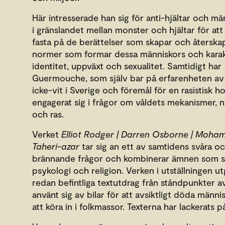
Här intresserade han sig för anti-hjältar och mä
i gränslandet mellan monster och hjältar för att
fasta på de berättelser som skapar och återska
normer som formar dessa människors och karak
identitet, uppväxt och sexualitet. Samtidigt har
Guermouche, som själv bar på erfarenheten av 
icke-vit i Sverige och föremål för en rasistisk ho
engagerat sig i frågor om våldets mekanismer, n
och ras.
Verket
Elliot Rodger | Darren Osborne | Moh
Taheri-azar
tar sig an ett av samtidens svåra o
brännande frågor och kombinerar ämnen som spr
psykologi och religion. Verken i utställningen ut
redan befintliga textutdrag från ståndpunkter 
använt sig av bilar för att avsiktligt döda männ
att köra in i folkmassor. Texterna har lackerats på