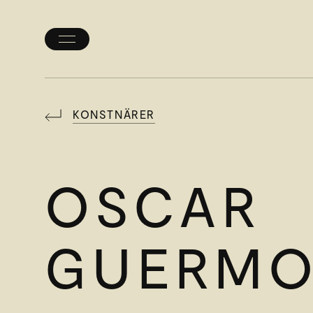
Öppna/stäng
meny
KONSTNÄRER
OSCAR
GUERM