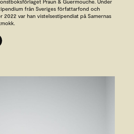
onstboksförlaget Praun & Guermouche. Under
ipendium från Sveriges författarfond och
2022 var han vistelsestipendiat på Samernas
kmokk.