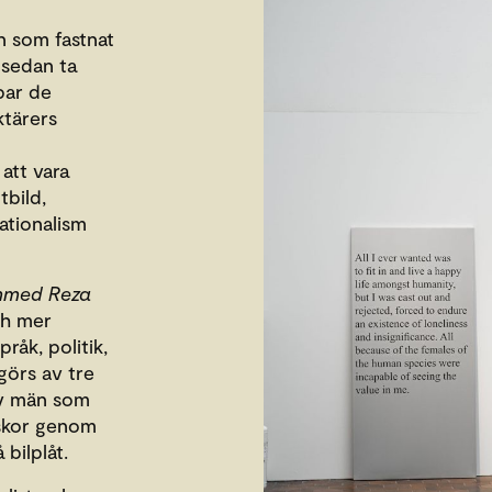
n som fastnat
 sedan ta
par de
tärers
att vara
tbild,
ationalism
ammed Reza
ch mer
åk, politik,
görs av tre
av män som
iskor genom
 bilplåt.