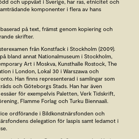
d och uppväxt i Sverige, har ras, etnicitet och
 framträdande komponenter i flera av hans
baserad på text, främst genom kopiering och
ande skrifter.
erexamen från Konstfack i Stockholm (2009).
t på bland annat Nationalmuseum i Stockholm,
emporary Art i Moskva, Kunsthalle Rostock, The
ion i London, Lokal 30 i Warszawa och
ronto. Han finns representerad i samlingar som
nstråds och Göteborgs Stads. Han har även
h essäer för exempelvis Paletten, Verk Tidskrift,
rening, Flamme Forlag och Turku Biennaali.
ce ordförande i Bildkonstnärsfonden och
ärsfondens delegation för Iaspis samt ledamot i
se.