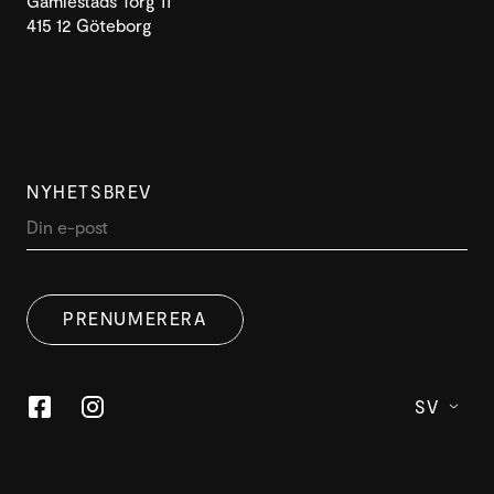
Gamlestads Torg 11
415 12 Göteborg
NYHETSBREV
DENNA WEBBPLATS ANVÄNDER
SWEDISH
COOKIES
PRENUMERERA
ENGLISH
Denna webbplats använder cookies för att förbättra
användarupplevelsen. Genom att använda vår
webbplats samtycker du till alla cookies i enlighet med
SV
vår cookiepolicy.
Läs mer
ACCEPTERA
ANPASSA