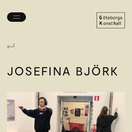
Öppna/stäng
meny
Göteborgs
Konsthall
JOSEFINA BJÖRK