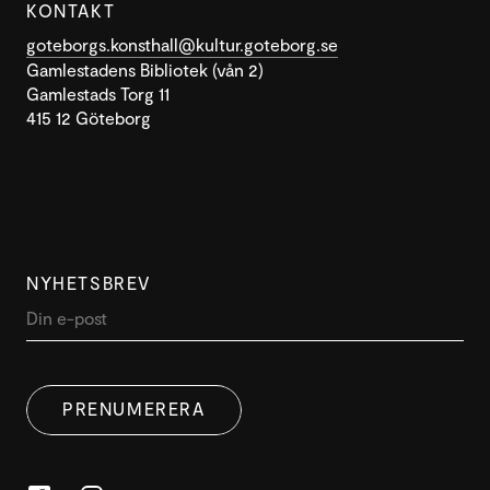
KONTAKT
goteborgs.konsthall@kultur.goteborg.se
Gamlestadens Bibliotek (vån 2)
Gamlestads Torg 11
415 12 Göteborg
NYHETSBREV
DENNA WEBBPLATS ANVÄNDER
SWEDISH
COOKIES
PRENUMERERA
ENGLISH
Denna webbplats använder cookies för att förbättra
användarupplevelsen. Genom att använda vår
webbplats samtycker du till alla cookies i enlighet med