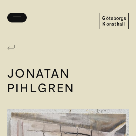
Öppna/stäng
meny
Göteborgs
Konsthall
JONATAN
PIHLGREN