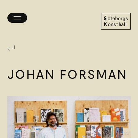
Öppna/stäng
meny
Göteborgs
Konsthall
JOHAN FORSMAN