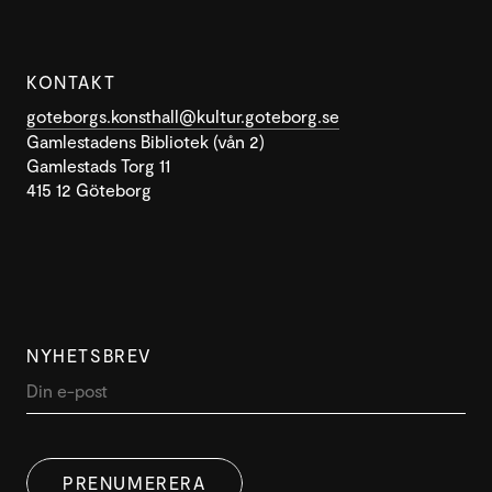
KONTAKT
goteborgs.konsthall@kultur.goteborg.se
Gamlestadens Bibliotek (vån 2)
Gamlestads Torg 11
415 12 Göteborg
NYHETSBREV
DENNA WEBBPLATS ANVÄNDER
SWEDISH
COOKIES
PRENUMERERA