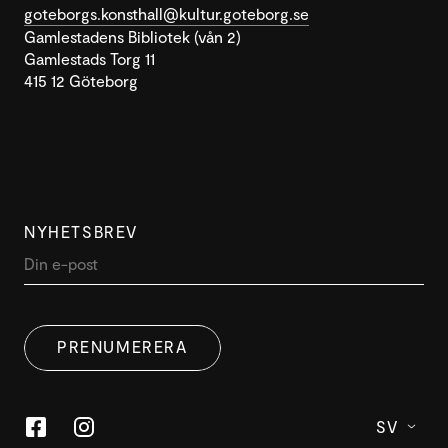
goteborgs.konsthall@kultur.goteborg.se
Gamlestadens Bibliotek (vån 2)
Gamlestads Torg 11
415 12 Göteborg
NYHETSBREV
DENNA WEBBPLATS ANVÄNDER
SWEDISH
COOKIES
PRENUMERERA
ENGLISH
Denna webbplats använder cookies för att förbättra
användarupplevelsen. Genom att använda vår
webbplats samtycker du till alla cookies i enlighet med
SV
vår cookiepolicy.
Läs mer