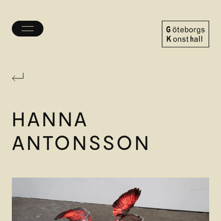
Öppna/stäng
meny
Göteborgs
Konsthall
HANNA
ANTONSSON