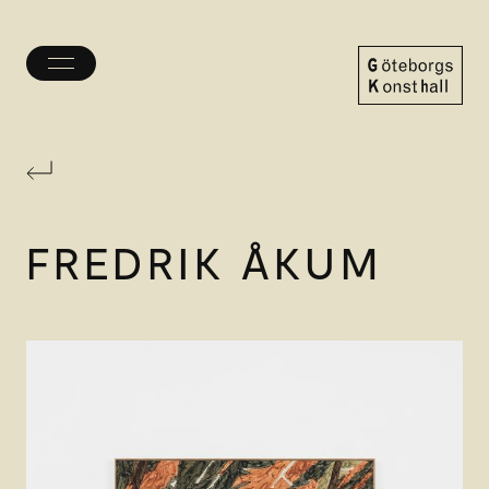
Öppna/stäng
meny
Göteborgs
Konsthall
FREDRIK ÅKUM