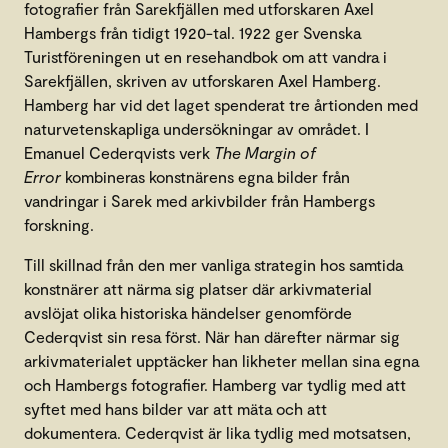
fotografier från Sarekfjällen med utforskaren Axel
Hambergs från tidigt 1920-tal. 1922 ger Svenska
Turistföreningen ut en resehandbok om att vandra i
Sarekfjällen, skriven av utforskaren Axel Hamberg.
Hamberg har vid det laget spenderat tre årtionden med
naturvetenskapliga undersökningar av området. I
Emanuel Cederqvists verk
The Margin of
Error
kombineras konstnärens egna bilder från
vandringar i Sarek med arkivbilder från Hambergs
forskning.
Till skillnad från den mer vanliga strategin hos samtida
konstnärer att närma sig platser där arkivmaterial
avslöjat olika historiska händelser genomförde
Cederqvist sin resa först. När han därefter närmar sig
arkivmaterialet upptäcker han likheter mellan sina egna
och Hambergs fotografier. Hamberg var tydlig med att
syftet med hans bilder var att mäta och att
dokumentera. Cederqvist är lika tydlig med motsatsen,