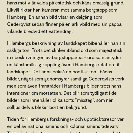
hans motiv är valda på estetisk och känslomässig grund.
Likväl riktar han kameran mot samma bergstopp som
Hamberg. En annan bild visar en dalgång som
Cederqvist sedan finner på en arkivbild med sin pappa
vilande bredvid ett vattendrag.
I Hambergs beskrivning av landskapet bibehåller han sin
sakliga ton. Trots det slinker ibland ord som majestätisk
in i beskrivningen av bergstopparna – ord som antyder
en känslomässig koppling även i Hambergs relation till
landskapet. Det finns också en poetisk ton i bådas
bilder, något som genomsyrar samtliga Cederqvists verk
men som även framträder i Hambergs bilder trots hans
intentioner om motsatsen. Det blir som tydligast i de
bilder som innehåller olika sorts ”misstag”, som när
solljus delvis bleker bort en bakgrund.
Tiden för Hambergs forsknings- och upptäcktsresor var
en del av nationalismens och kolonialismens tidevarv.