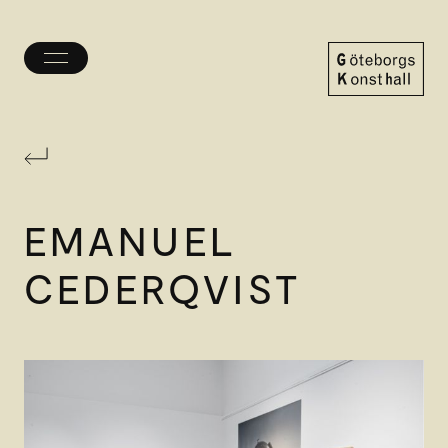
Öppna/stäng
meny
Göteborgs
Konsthall
EMANUEL
CEDERQVIST