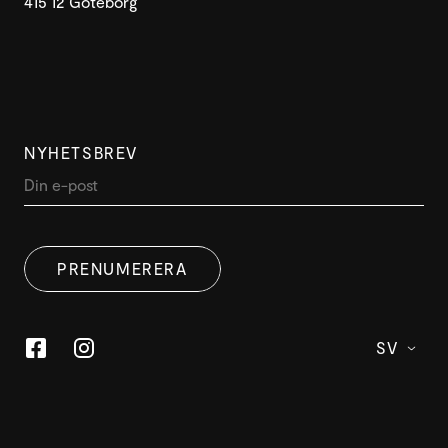
415 12 Göteborg
NYHETSBREV
DENNA WEBBPLATS ANVÄNDER
SWEDISH
COOKIES
PRENUMERERA
ENGLISH
Denna webbplats använder cookies för att förbättra
användarupplevelsen. Genom att använda vår
webbplats samtycker du till alla cookies i enlighet med
SV
vår cookiepolicy.
Läs mer
ACCEPTERA
ANPASSA