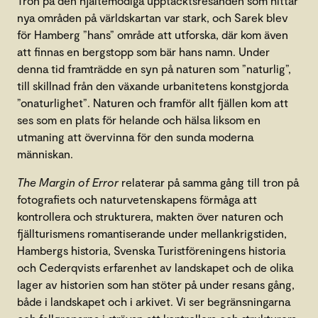
Tron på den hjältemodiga upptäcktsresanden som hittar
nya områden på världskartan var stark, och Sarek blev
för Hamberg ”hans” område att utforska, där kom även
att finnas en bergstopp som bär hans namn. Under
denna tid framträdde en syn på naturen som ”naturlig”,
till skillnad från den växande urbanitetens konstgjorda
”onaturlighet”. Naturen och framför allt fjällen kom att
ses som en plats för helande och hälsa liksom en
utmaning att övervinna för den sunda moderna
människan.
The Margin of Error
relaterar på samma gång till tron på
fotografiets och naturvetenskapens förmåga att
kontrollera och strukturera, makten över naturen och
fjällturismens romantiserande under mellankrigstiden,
Hambergs historia, Svenska Turistföreningens historia
och Cederqvists erfarenhet av landskapet och de olika
lager av historien som han stöter på under resans gång,
både i landskapet och i arkivet. Vi ser begränsningarna