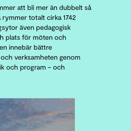
mmer att bli mer än dubbelt så
a rymmer totalt cirka 1742
ngsytor även pedagogisk
ch plats för möten och
len innebär bättre
ken och verksamheten genom
ogik och program – och