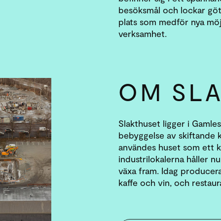
besöksmål och lockar göt
plats som medför nya möjl
verksamhet.
OM SL
Slakthuset ligger i Gamle
bebyggelse av skiftande ka
användes huset som ett k
industrilokalerna håller n
växa fram. Idag producera
kaffe och vin, och restau