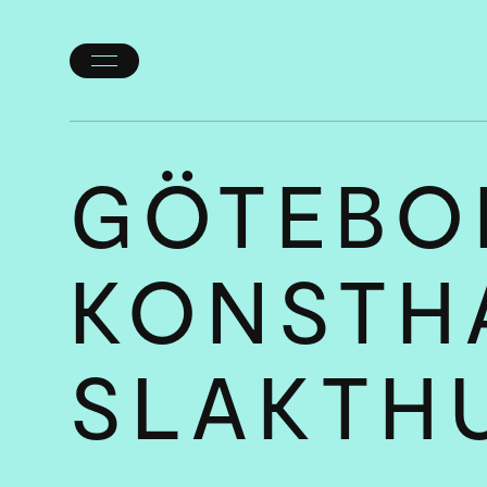
Öppna/stäng
meny
GÖTEBO
KONSTHA
SLAKT­H