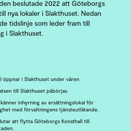
nden beslutade 2022 att Göteborgs
till nya lokaler i Slakthuset. Nedan
e tidslinje som leder fram till
g i Slakthuset.
l öppnar i Slakthuset under våren
tsen till Slakthuset påbörjas
änner inhyrning av ersättningslokal för
ighet med förvaltningens tjänsteutlåtande.
tar att flytta Göteborgs Konsthall till
taden.