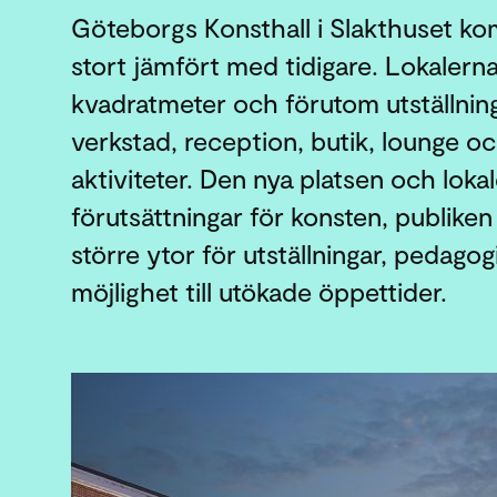
Göteborgs Konsthall i Slakthuset ko
stort jämfört med tidigare. Lokalern
kvadratmeter och förutom utställni
verkstad, reception, butik, lounge o
aktiviteter. Den nya platsen och loka
förutsättningar för konsten, publi
större ytor för utställningar, pedag
möjlighet till utökade öppettider.