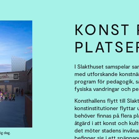
KONST 
PLATSE
I Slakthuset samspelar sa
med utforskande konstnär
program för pedagogik, sa
fysiska vandringar och p
Konsthallens flytt till Sl
konstinstitutioner flyttar
behöver finnas på flera pl
åtgärd i att konst och kul
det möter stadens invåna
ig dag.
befinner sig i ett spänn