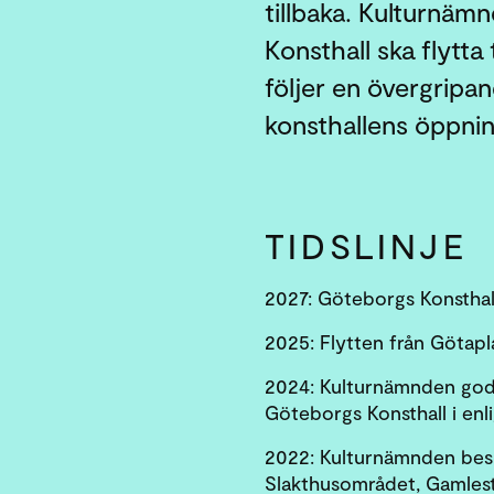
tillbaka. Kulturnäm
Konsthall ska flytta 
följer en övergripand
konsthallens öppnin
TIDSLINJE
2027: Göteborgs Konsthal
2025: Flytten från Götapla
2024: Kulturnämnden godk
Göteborgs Konsthall i enl
2022: Kulturnämnden beslu
Slakthusområdet, Gamles