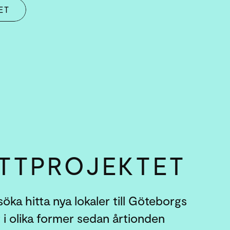
ET
TT­PROJEKTET
öka hitta nya lokaler till Göteborgs
 i olika former sedan årtionden