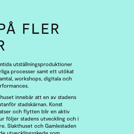
PÅ FLER
R
mtida utställningsproduktioner
liga processer samt ett utökat
mtal, workshops, digitala och
erformances.
akthuset innebär att en av stadens
 utanför stadskärnan. Konst
atser och flytten blir en aktiv
tur följer stadens utveckling och i
re. Slakthuset och Gamlestaden
ande utvecklingsskede som