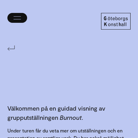
Öppna/stäng
meny
Göteborgs
Konsthall
Välkommen på en guidad visning av
grupputställningen
Burnout
.
Under turen får du veta mer om utställningen och en
presentation av samtliga verk. Du har också möjlighet