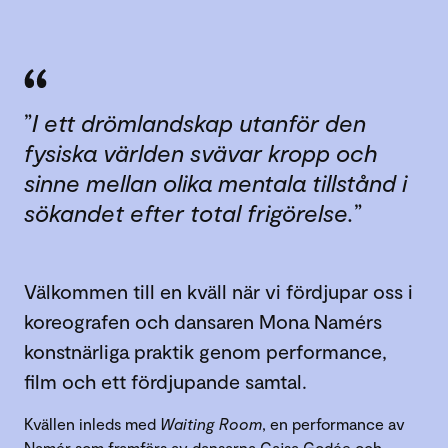
”
I ett drömlandskap utanför den
fysiska världen svävar kropp och
sinne mellan olika mentala tillstånd i
sökandet efter total frigörelse.
”
Välkommen till en kväll när vi fördjupar oss i
koreografen och dansaren Mona Namérs
konstnärliga praktik genom performance,
film och ett fördjupande samtal.
Kvällen inleds med
Waiting Room
, en performance av
Namér som framförs av dansarna Cajsa Godée och