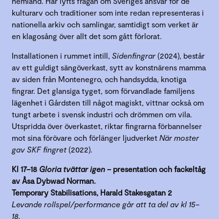
hemland. Här lyfts frågan om Sveriges ansvar för de
kulturarv och traditioner som inte redan representeras i
nationella arkiv och samlingar, samtidigt som verket är
en klagosång över allt det som gått förlorat.
Installationen i rummet intill,
Sidenfingrar
(2024), består
av ett guldigt sängöverkast, sytt av konstnärens mamma
av siden från Montenegro, och handsydda, knotiga
fingrar. Det glansiga tyget, som förvandlade familjens
lägenhet i Gårdsten till något magiskt, vittnar också om
tungt arbete i svensk industri och drömmen om vila.
Utspridda över överkastet, riktar fingrarna förbannelser
mot sina förövare och förlänger ljudverket
När moster
gav SKF fingret
(2022).
Kl 17–18
Gloria tvättar igen
– presentation och fackeltåg
av Åsa Dybwad Norman.
Temporary Stabilisations, Harald Stakesgatan 2
Levande rollspel/performance går att ta del av kl 15–
18.