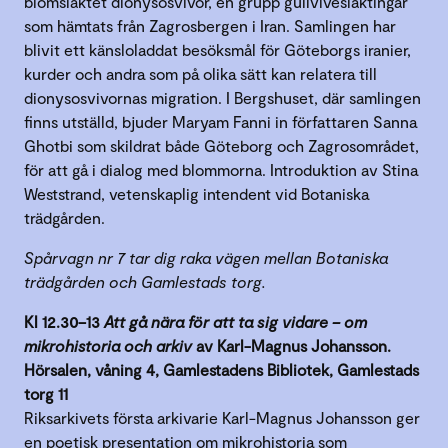
blomsläktet dionysosvivor, en grupp gullvivesläktingar
som hämtats från Zagrosbergen i Iran. Samlingen har
blivit ett känsloladdat besöksmål för Göteborgs iranier,
kurder och andra som på olika sätt kan relatera till
dionysosvivornas migration. I Bergshuset, där samlingen
finns utställd, bjuder Maryam Fanni in författaren Sanna
Ghotbi som skildrat både Göteborg och Zagrosområdet,
för att gå i dialog med blommorna. Introduktion av Stina
Weststrand, vetenskaplig intendent vid Botaniska
trädgården.
Spårvagn nr 7 tar dig raka vägen mellan Botaniska
trädgården och Gamlestads torg.
Kl 12.30–13
Att gå nära för att ta sig vidare – om
mikrohistoria och arkiv
av Karl-Magnus Johansson.
Hörsalen, våning 4, Gamlestadens Bibliotek, Gamlestads
torg 11
Riksarkivets första arkivarie Karl-Magnus Johansson ger
en poetisk presentation om mikrohistoria som