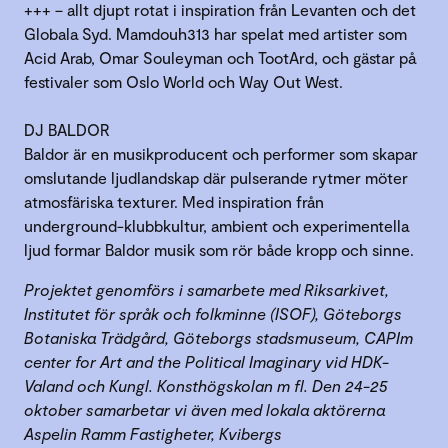
+++ – allt djupt rotat i inspiration från Levanten och det
Globala Syd. Mamdouh313 har spelat med artister som
Acid Arab, Omar Souleyman och TootArd, och gästar på
festivaler som Oslo World och Way Out West.
DJ BALDOR
Baldor är en musikproducent och performer som skapar
omslutande ljudlandskap där pulserande rytmer möter
atmosfäriska texturer. Med inspiration från
underground-klubbkultur, ambient och experimentella
ljud formar Baldor musik som rör både kropp och sinne.
Projektet genomförs i samarbete med Riksarkivet,
Institutet för språk och folkminne (ISOF), Göteborgs
Botaniska Trädgård, Göteborgs stadsmuseum, CAPIm
center for Art and the Political Imaginary vid HDK-
Valand och Kungl. Konsthögskolan m fl. Den 24-25
oktober samarbetar vi även med lokala aktörerna
Aspelin Ramm Fastigheter, Kvibergs