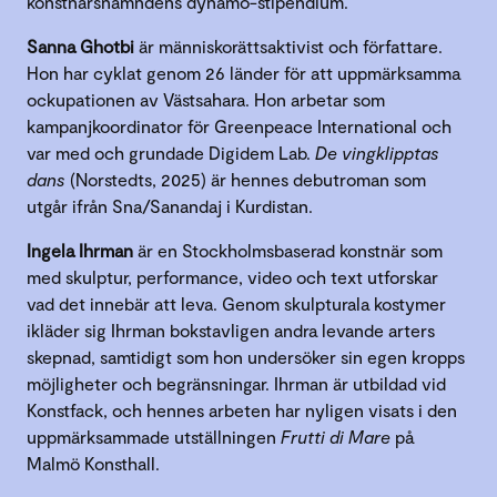
konstnärsnämndens dynamo-stipendium.
Sanna Ghotbi
är människorättsaktivist och författare.
Hon har cyklat genom 26 länder för att uppmärksamma
ockupationen av Västsahara. Hon arbetar som
kampanjkoordinator för Greenpeace International och
var med och grundade Digidem Lab.
De vingklipptas
dans
(Norstedts, 2025) är hennes debutroman som
utgår ifrån Sna/Sanandaj i Kurdistan.
Ingela Ihrman
är en Stockholmsbaserad konstnär som
med skulptur, performance, video och text utforskar
vad det innebär att leva. Genom skulpturala kostymer
ikläder sig Ihrman bokstavligen andra levande arters
skepnad, samtidigt som hon undersöker sin egen kropps
möjligheter och begränsningar. Ihrman är utbildad vid
Konstfack, och hennes arbeten har nyligen visats i den
uppmärksammade utställningen
Frutti di Mare
på
Malmö Konsthall.