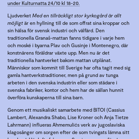
under Kulturnatta 24/10 kl 18-20.
Ljudverket
Med en tillräckligt stor kyrkogård är allt
möjligt
är en hyllning till de som offrat sina kroppar och
sin hälsa för svensk industri och välfärd. Den
traditionella Granaš-mattan fanns tidigare i varje hem
och moské i byarna Plav och Gusinje i Montenegro, där
konstnärens föräldrar växte upp. Men nu är det
traditionella hantverket bakom mattan utplånat.
Människor som kommit till Sverige har ofta tagit med sig
gamla hantverkstraditioner, men på grund av tunga
arbeten i den svenska industrin eller som städare i
svenska fabriker, kontor och hem har de sällan hunnit
överföra kunskaperna till sina barn.
Genom ett musikaliskt samarbete med BITOI (Cassius
Lambert, Alexandra Shabo, Lise Kroner och Anja Tietze
Lahrmann) influeras Ahmemulićs verk av jugoslaviska
klagosånger om sorgen efter de som tvingats lämna sitt