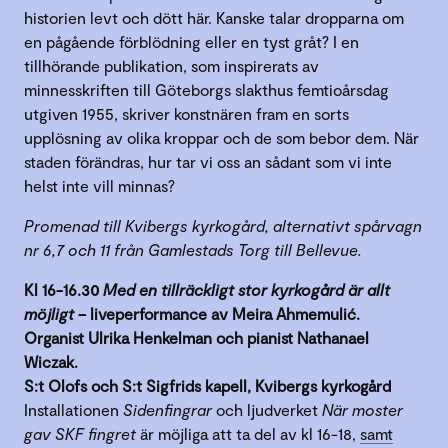
historien levt och dött här. Kanske talar dropparna om
en pågående förblödning eller en tyst gråt? I en
tillhörande publikation, som inspirerats av
minnesskriften till Göteborgs slakthus femtioårsdag
utgiven 1955, skriver konstnären fram en sorts
upplösning av olika kroppar och de som bebor dem. När
staden förändras, hur tar vi oss an sådant som vi inte
helst inte vill minnas?
Promenad till Kvibergs kyrkogård, alternativt spårvagn
nr 6,7 och 11 från Gamlestads Torg till Bellevue.
Kl 16-16.30
Med en tillräckligt stor kyrkogård är allt
möjligt
– liveperformance av Meira Ahmemulić.
Organist Ulrika Henkelman och pianist Nathanael
Wiczak.
S:t Olofs och S:t Sigfrids kapell, Kvibergs kyrkogård
Installationen
Sidenfingrar
och ljudverket
När moster
gav SKF fingret
är möjliga att ta del av kl 16-18,
samt