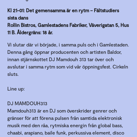
Kl 21-01: Det gemensamma är en rytm – Fältstudiers
sista dans
Rollin Bistros, Gamlestadens Fabriker, Väverigatan 5, Hus
11 B. Åldergräns: 18 år.
Vi slutar där vi började, i samma puls och i Gamlestaden.
Denna gång öppnar producenten och artisten Baldor,
innan stjärnskottet DJ Mamdouh 313 tar över och
avslutar i samma rytm som vid vår öppningsfest. Cirkeln
sluts.
Line up:
DJ MAMDOUH313
Mamdouh313 är en DJ som överskrider genrer och
gränser för att förena pulsen från samtida elektronisk
musik med den råa, rytmiska energin från global bass,
chaabi, arapiano, baile funk, perkussiva element, disco