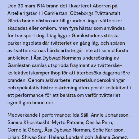
Den 30 mars 1914 brann det i kvarteret Aborren på
Artellerigatan 1 i Gamlestan. Göteborgs Tvättanstalt
Gloria brann nästan ner till grunden, inga tvätterskor
skadades eller omkom, men fyra hästar som användes
för transport dog. Idag ligger Gamlestadens största
parkeringsplats där tvätteriet en gång låg, och spåren
av tvätterskornas hårda arbete går inte att se vid första
anblicken. I Åsa Dybwad Normans undersökning av
Gamlestan samlas utspridda fragment av tvätterske-
kollektivets kamper ihop för att återbesöka dagarna före
branden. Genom arkivarbete, materialundersökningar
och spekulativ historieskrivning återuppstår kollektivet i
ett performance för att berätta om varför tvätteriet
egentligen brann ner.
Medverkande i performance: Ida Säll, Annie Johansson,
Samira Khoshbakht, Myrto Patrami, Cesilia Pern,
Cornelia Öberg, Åsa Dybwad Norman, Sofie Karlsson,
Lilian, Shiyao Sun, Helena Lundahl och Juliana Gomez.