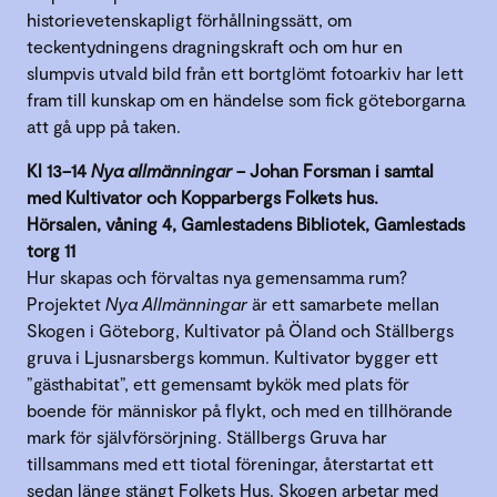
historievetenskapligt förhållningssätt, om
teckentydningens dragningskraft och om hur en
slumpvis utvald bild från ett bortglömt fotoarkiv har lett
fram till kunskap om en händelse som fick göteborgarna
att gå upp på taken.
Kl 13–14
Nya allmänningar
– Johan Forsman i samtal
med Kultivator och Kopparbergs Folkets hus.
Hörsalen, våning 4, Gamlestadens Bibliotek, Gamlestads
torg 11
Hur skapas och förvaltas nya gemensamma rum?
Projektet
Nya Allmänningar
är ett samarbete mellan
Skogen i Göteborg, Kultivator på Öland och Ställbergs
gruva i Ljusnarsbergs kommun. Kultivator bygger ett
”gästhabitat”, ett gemensamt bykök med plats för
boende för människor på flykt, och med en tillhörande
mark för självförsörjning. Ställbergs Gruva har
tillsammans med ett tiotal föreningar, återstartat ett
sedan länge stängt Folkets Hus. Skogen arbetar med