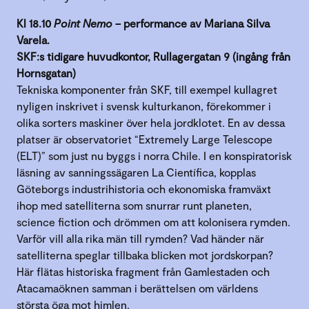
Kl 18.10
Point Nemo
– performance av Mariana Silva
Varela.
SKF:s tidigare huvudkontor, Rullagergatan 9 (ingång från
Hornsgatan)
Tekniska komponenter från SKF, till exempel kullagret
nyligen inskrivet i svensk kulturkanon, förekommer i
olika sorters maskiner över hela jordklotet. En av dessa
platser är observatoriet “Extremely Large Telescope
(ELT)” som just nu byggs i norra Chile. I en konspiratorisk
läsning av sanningssägaren La Científica, kopplas
Göteborgs industrihistoria och ekonomiska framväxt
ihop med satelliterna som snurrar runt planeten,
science fiction och drömmen om att kolonisera rymden.
Varför vill alla rika män till rymden? Vad händer när
satelliterna speglar tillbaka blicken mot jordskorpan?
Här flätas historiska fragment från Gamlestaden och
Atacamaöknen samman i berättelsen om världens
största öga mot himlen.